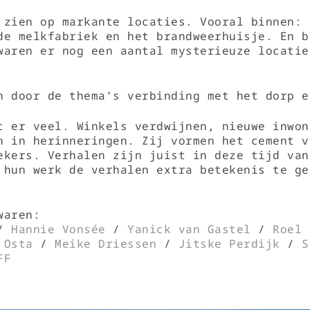
 zien op markante locaties. Vooral binnen: 
de melkfabriek en het brandweerhuisje. En b
waren er nog een aantal mysterieuze locatie
n door de thema’s verbinding met het dorp e
t er veel. Winkels verdwijnen, nieuwe inwon
n in herinneringen. Zij vormen het cement v
ekers. Verhalen zijn juist in deze tijd van
 hun werk de verhalen extra betekenis te ge
 waren:
/
Hannie Vonsée
/
Yanick van Gastel
/
Roel 
 Osta
/
Meike Driessen
/
Jitske Perdijk
/
S
FF