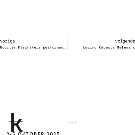
vorige
volgende
Noortje Karsmakers performance art
Lezing Rebecca Nelemans
- - -
2-5 OKTOBER 2025